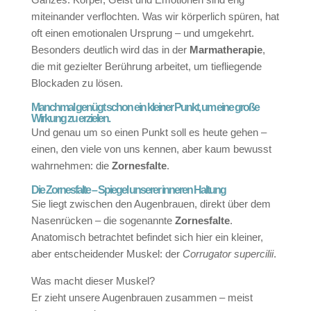
miteinander verflochten. Was wir körperlich spüren, hat
oft einen emotionalen Ursprung – und umgekehrt.
Besonders deutlich wird das in der
Marmatherapie
,
die mit gezielter Berührung arbeitet, um tiefliegende
Blockaden zu lösen.
Manchmal genügt schon ein kleiner Punkt, um eine große
Wirkung zu erzielen.
Und genau um so einen Punkt soll es heute gehen –
einen, den viele von uns kennen, aber kaum bewusst
wahrnehmen: die
Zornesfalte
.
Die Zornesfalte – Spiegel unserer inneren Haltung
Sie liegt zwischen den Augenbrauen, direkt über dem
Nasenrücken – die sogenannte
Zornesfalte
.
Anatomisch betrachtet befindet sich hier ein kleiner,
aber entscheidender Muskel: der
Corrugator supercilii
.
Was macht dieser Muskel?
Er zieht unsere Augenbrauen zusammen – meist