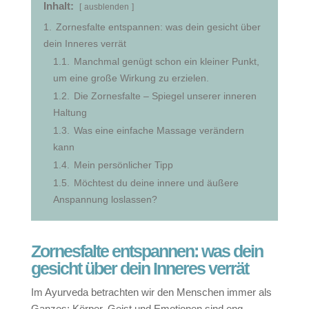
Inhalt:
ausblenden
1.
Zornesfalte entspannen: was dein gesicht über
dein Inneres verrät
1.1.
Manchmal genügt schon ein kleiner Punkt,
um eine große Wirkung zu erzielen.
1.2.
Die Zornesfalte – Spiegel unserer inneren
Haltung
1.3.
Was eine einfache Massage verändern
kann
1.4.
Mein persönlicher Tipp
1.5.
Möchtest du deine innere und äußere
Anspannung loslassen?
Zornesfalte entspannen: was dein
gesicht über dein Inneres verrät
Im Ayurveda betrachten wir den Menschen immer als
Ganzes: Körper, Geist und Emotionen sind eng